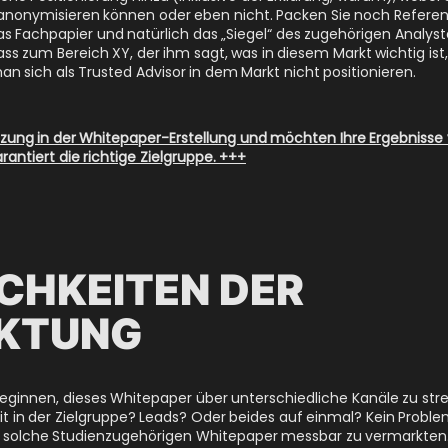
nonymisieren können oder eben nicht. Packen Sie noch Referen
 Fachpapier und natürlich das „Siegel“ des zugehörigen Analyste
ss zum Bereich XY, der ihm sagt, was in diesem Markt wichtig ist
n sich als Trusted Advisor in dem Markt nicht positionieren.
tzung in der Whitepaper-Erstellung und möchten Ihre Ergebniss
rantiert die richtige Zielgruppe. +++
CHKEITEN DER
KTUNG
beginnen, dieses Whitepaper über unterschiedliche Kanäle zu st
 in der Zielgruppe? Leads? Oder beides auf einmal? Kein Problem.
t, solche Studienzugehörigen Whitepaper messbar zu vermarkten