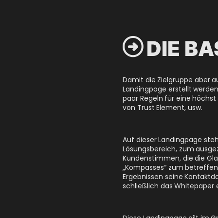

DIE B
Damit die Zielgruppe aber a
Landingpage erstellt werden.
paar Regeln für eine höchst
von Trust Element, usw.
Auf dieser Landingpage ste
Lösungsbereich, zum ausge
Kundenstimmen, die die Gla
„Kompasses“ zum betreffend
Ergebnissen seine Kontaktda
schließlich das Whitepaper e
Diese Landingpage gilt im Gr