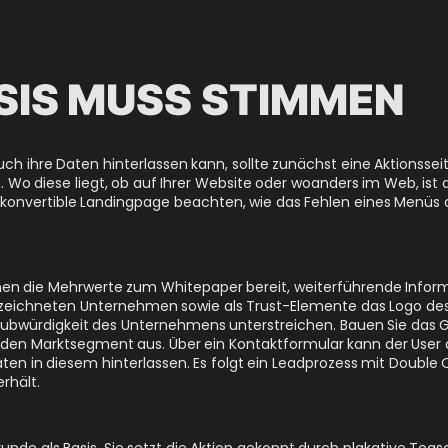
ASIS MUSS STIMMEN
uch ihre Daten hinterlassen kann, sollte zunächst eine Aktionsse
 Wo diese liegt, ob auf Ihrer Website oder woanders im Web, ist dab
 konvertible Landingpage beachten, wie das Fehlen eines Menüs od
hen die Mehrwerte zum Whitepaper bereit, weiterführende Info
zeichneten Unternehmen sowie als Trust-Elemente das Logo des
ubwürdigkeit des Unternehmens unterstreichen. Bauen Sie das 
en Marktsegment aus. Über ein Kontaktformular kann der User d
ten in diesem hinterlassen. Es folgt ein Leadprozess mit Double 
rhält.
unde als Basis. Sie setzt die Aktion gekonnt durch plakative Teas