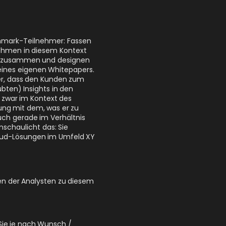
chmark-Teilnehmer: Fassen
rnehmen in diesem Kontext
h zusammen und designen
 eines eigenen Whitepapers.
er, dass den Kunden zum
ubten) Insights in den
 zwar im Kontext des
ung mit dem, was er zu
uch gerade im Verhältnis
anschaulicht das: Sie
loud-Lösungen im Umfeld XY
n der Analysten zu diesem
 Sie je nach Wunsch /