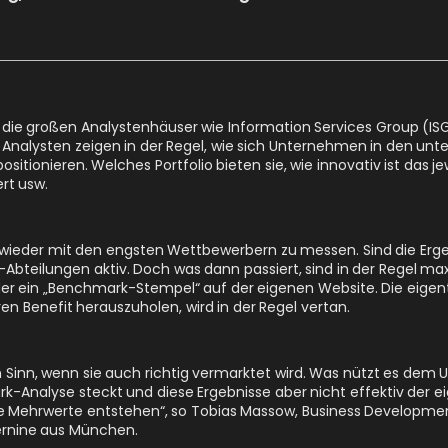
n die großen Analystenhäuser wie Information Services Group (IS
 Analysten zeigen in der Regel, wie sich Unternehmen in den unt
itionieren. Welches Portfolio bieten sie, wie innovativ ist das 
rt usw.
o wieder mit den engsten Wettbewerbern zu messen. Sind die Erg
Abteilungen aktiv. Doch was dann passiert, sind in der Regel max
ein „Benchmark-Stempel“ auf der eigenen Website. Die eigen
en Benefit herauszuholen, wird in der Regel vertan.
 Sinn, wenn sie auch richtig vermarktet wird. Was nützt es dem
rk-Analyse steckt und diese Ergebnisse aber nicht effektiv der e
are Mehrwerte entstehen“, so Tobias Massow, Business Developm
rnine aus München.