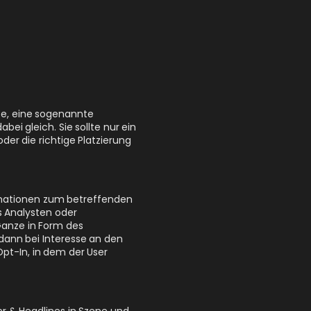
ite, eine sogenannte
ei gleich. Sie sollte nur ein
er die richtige Platzierung
rmationen zum betreffenden
 Analysten oder
Ganze in Form des
ann bei Interesse an den
Opt-In, in dem der User
er & Headlines in Szene und