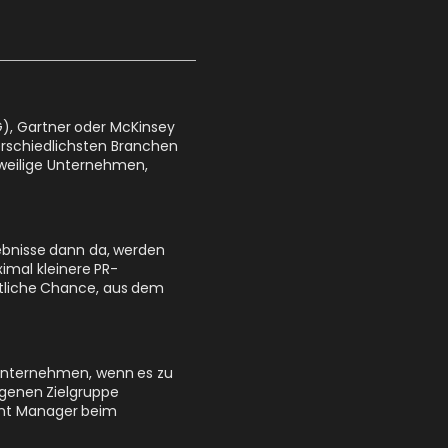
G), Gartner oder McKinsey
erschiedlichsten Branchen
jeweilige Unternehmen,
ebnisse dann da, werden
imal kleinere PR-
tliche Chance, aus dem
 Unternehmen, wenn es zu
igenen Zielgruppe
ent Manager beim