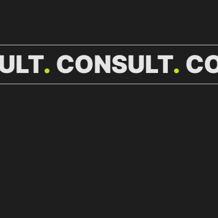
ULT
CONSULT
C
WEITERE
NEWS.