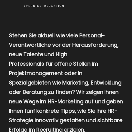
EVERNINE REDAKTION
Stehen Sie aktuell wie
viele
Personal-
Verantwortliche
vor der Herausforderung,
neue
Talente
und High
Professionals
für
offene
Stellen
im
Projektmanagement oder in
Spezialgebieten wie
Marketing
, Entwicklung
oder
Beratung
zu finden
?
Wir zeigen Ihnen
neue Wege im
HR-Marketing
auf
und geben
Ihnen
fünf
konkrete
Tipps,
wie
S
ie
I
hr
e
HR-
Strategie
innovativ gestalten
und sichtbare
Erfolge
im Recruiting
erzielen
.