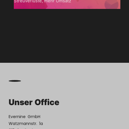
Streuverluste, mehr Umsatz

Zum
Blog
Unser Office
Evernine GmbH
Watzmannstr. 1a