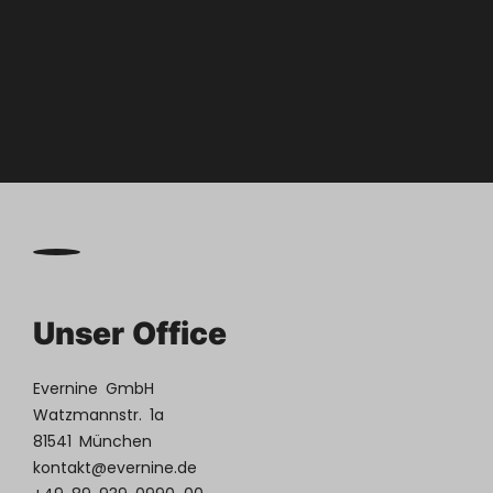

Zum
Blog
Unser Office
Evernine GmbH
Watzmannstr. 1a
81541 München
kontakt@evernine.de
+49 89 939 0990-00