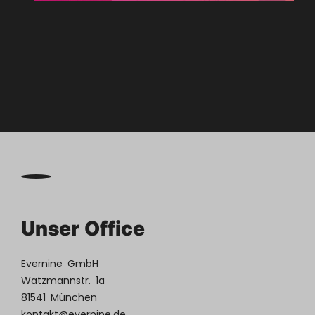

Zum
Blog
Unser Office
Evernine GmbH
Watzmannstr. 1a
81541 München
kontakt@evernine.de