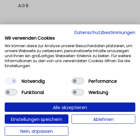
AGB
Datenschutzbestimmungen
Wir verwenden Cookies
Wir können diese zur Analyse unserer Besucherdaten platzieren, um
unsere Webseite zu verbessern, personalisierte Inhalte anzuzeigen
UNSERE AWARDS
und Ihnen ein großartiges Webseiten-Erlebnis zu bieten. Für weitere
Informationen zu den von uns verwendeten Cookies öffnen Sie die
Einstellungen.
Notwendig
Performance
Funktional
Werbung
Alle akzeptieren
Einstellungen speichern
Ablehnen
NaN%
Nein, anpassen
CONSULT
CONNECT
CREATE