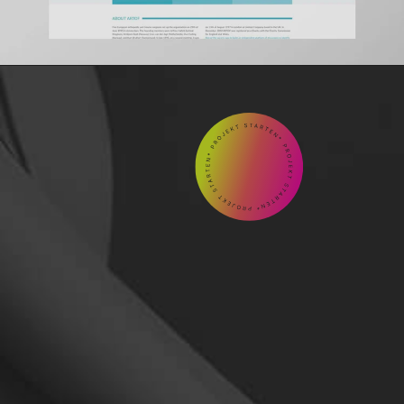
GEMEINSAM

Kontakt
aufnehmen