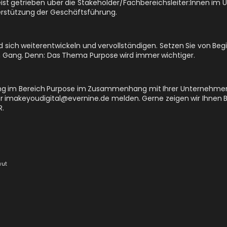
t getrieben über die Stakeholder/Fachbereichsleiter:Innen im
terstützung der Geschäftsführung.
 sich weiterentwickeln und vervollständigen. Setzen Sie von Begi
 Gang. Denn: Das Thema Purpose wird immer wichtiger.
ng im Bereich Purpose im Zusammenhang mit Ihrer Unternehm
er imakeyoudigital@evernine.de melden. Gerne zeigen wir Ihnen
R
.
wut