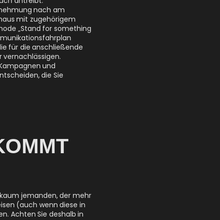
ahrnehmung nach am
enhaus mit zugehörigem
thode „Stand for something
ommunikationsfahrplan
e für die anschließende
r vernachlässigen.
s, Kampagnen und
ntscheiden, die Sie
NKOMMT
bt kaum jemanden, der mehr
weisen (auch wenn diese in
n. Achten Sie deshalb in