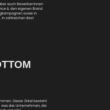
 aber auch Bewerber:Innen
vice & den eigenen Brand
ingkampagnen sowie in
In zahlreichen Best
OTTOM
ammen. Dieser Zirkel besteht
n, was das Unternehmen, der
ach antreibt.