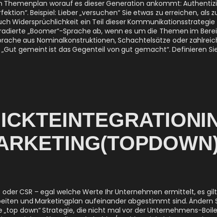
 Themenplan worauf es dieser Generation ankommt: Authentizität
ektion“. Beispiel: Lieber „versuchen“ Sie etwas zu erreichen, als 
uch Widersprüchlichkeit ein Teil dieser Kommunikationsstrategie 
 tradierte „Boomer“-Sprache ab, wenn es um die Themen im Bere
rache aus Nominalkonstruktionen, Schachtelsätze oder zahlreiche
 „Gut gemeint ist das Gegenteil von gut gemacht“. Definieren Si
CKTE INTEGRATION I
RKETING (TOP DOWN
t oder CSR – egal welche Werte Ihr Unternehmen ermittelt, es gilt
beiten und Marketingplan aufeinander abgestimmt sind. Ändern S
e „top down“ Strategie, die nicht mal vor der Unternehmens-Boile