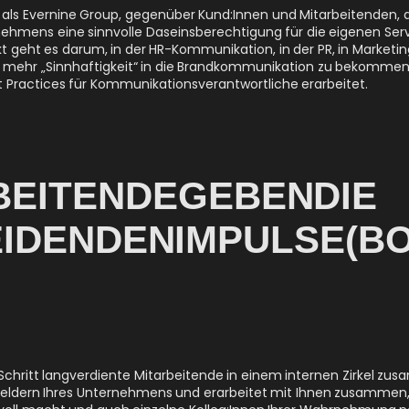
 als Evernine Group, gegenüber Kund:Innen und Mitarbeitenden,
hmens eine sinnvolle Daseinsberechtigung für die eigenen Ser
t geht es darum, in der HR-Kommunikation, in der PR, in Market
ehr „Sinnhaftigkeit“ in die Brandkommunikation zu bekommen. 
st Practices für Kommunikationsverantwortliche erarbeitet.
EITENDE GEBEN DIE
IDENDEN IMPULSE (B
Schritt langverdiente Mitarbeitende in einem internen Zirkel zus
obfeldern Ihres Unternehmens und erarbeitet mit Ihnen zusamme
nvoll macht und auch einzelne Kolleg:Innen Ihrer Wahrnehmung n