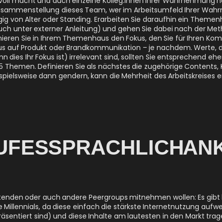
 Zusammenstellung dieses Team, wer im Arbeitsumfeld Ihrer W
ngig von Alter oder Standing. Erarbeiten Sie daraufhin ein Them
uch unter externer Anleitung) und gehen Sie dabei nach der Me
finieren Sie in Ihrem Themenhaus den Fokus, den Sie für Ihren K
s auf Produkt oder Brandkommunikation – je nachdem. Werte, di
ies Ihr Fokus ist) irrelevant sind, sollten Sie entsprechend ehe
-5 Themen. Definieren Sie als nächstes die zugehörige Content
pielsweise dann gendern, kann die Mehrheit des Arbeitskreises e
F ES SPRACHLICH A
rbeitenden oder auch andere Peergroups mitnehmen wollen: Es gi
e Millennials, da diese einfach die stärkste Internetnutzung auf
entiert sind) und diese Inhalte am lautesten in den Markt trage