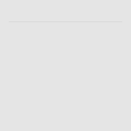
-
-
-