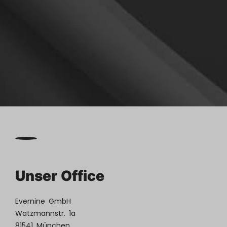

Kontakt
aufnehmen
Unser Office
Evernine GmbH
Watzmannstr. 1a
81541 München