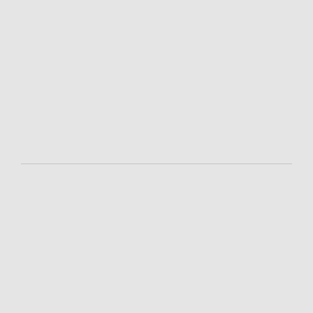
-
-
-