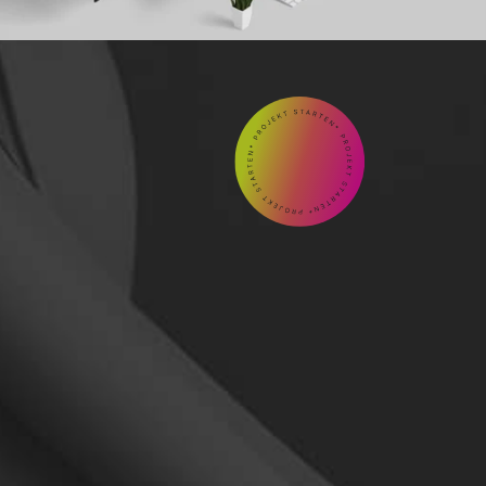
GEMEINSAM

Kontakt
aufnehmen