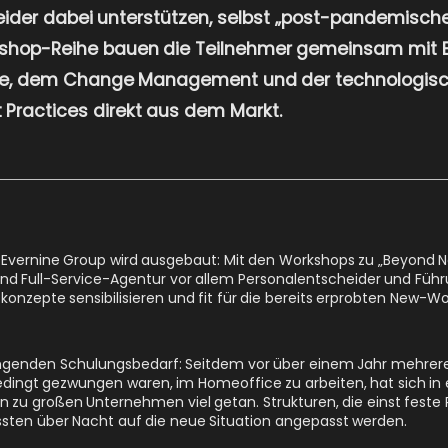
der dabei unterstützen, selbst „post-pandemische
rkshop-Reihe bauen die Teilnehmer gemeinsam mit E
ie, dem Change Management und der technologis
 Practices direkt aus dem Markt.
vernine Group wird ausgebaut: Mit den Workshops zu „Beyond Ne
 Full-Service-Agentur vor allem Personalentscheider und Führu
nzepte sensibilisieren und fit für die bereits erprobten New-
ringenden Schulungsbedarf: Seitdem vor über einem Jahr mehrere
ngt gezwungen waren, im Homeoffice zu arbeiten, hat sich in e
n zu großen Unternehmen viel getan. Strukturen, die einst feste 
ten über Nacht auf die neue Situation angepasst werden.