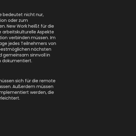
 bedeutet nicht nur,
tion oder zum
. New Work heißt für die
 arbeitskulturelle Aspekte
tion verbinden müssen. Im
age jedes Teilnehmers von
e bestmöglichen nächsten
d gemeinsam sinnvoll in
 dokumentiert.
üssen sich für die remote
passen. Außerdem müssen
mplementiert werden, die
leichtert.