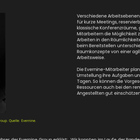
Verschiedene Arbeitsebenen
für kurze Meetings, reservier
klassische Konferenzräume, 
Mitarbeitern die Möglichke
Arbeiten in den Räumlichkei
beim Bereitstellen unterschie
Raumkonzepte von einer agi
Arbeitsweise.
Die Evernine-Mitarbeiter pla
Umstellung ihre Aufgaben un
Tagen. So können die Vorges
Ressourcen auch bei den re
Angestellten gut einschätzen
oup. Quelle: Evernine.
hrer der Evernine Group erklärt: „Wir konnten im Laufe der Pan