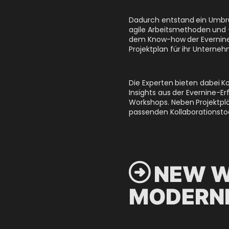
Dadurch entstand ein Umbr
agile Arbeitsmethoden und
dem Know-how der Evernine-
Projektplan für ihr Unterne
Die Experten bieten dabei
Insights aus der Evernine-E
Workshops. Neben Projektpl
passenden Kollaborationsto

NEW W
MODERNE