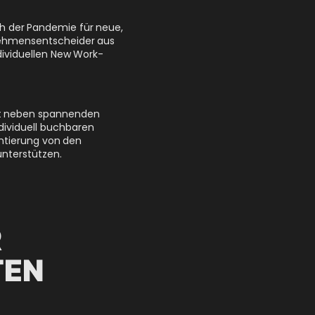
h der Pandemie für neue,
nehmensentscheider aus
ividuellen New Work-
et neben spannenden
ndividuell buchbaren
ntierung von den
nterstützen.
R
TEN