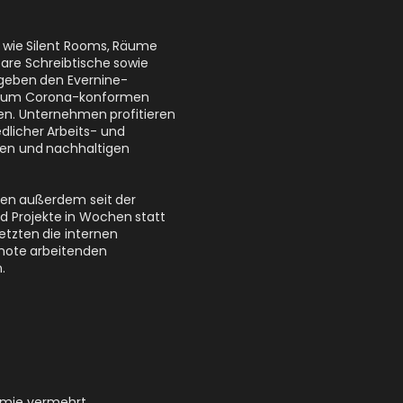
 wie Silent Rooms, Räume
bare Schreibtische sowie
geben den Evernine-
it zum Corona-konformen
ten. Unternehmen profitieren
dlicher Arbeits- und
len und nachhaltigen
nen außerdem seit der
d Projekte in Wochen statt
etzten die internen
mote arbeitenden
.
demie vermehrt