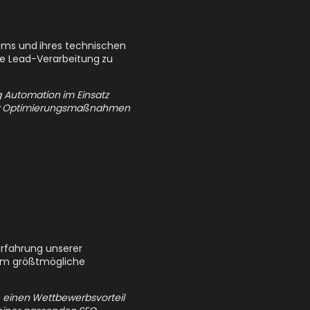
tems und ihres technischen
ale Lead-Verarbeitung zu
g Automation im Einsatz
 für Optimierungsmaßnahmen
 Erfahrung unserer
 um größtmögliche
h einen Wettbewerbsvorteil
 einer passenden SEO-