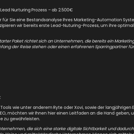
 Lead Nurturing Prozess – ab 2.500€
wir für Sie eine Bestandsanalyse Ihres Marketing-Automation Sys
zipieren wir bereits erste Lead-Nuturing-Prozess, um ihre optim
rter Paket richtet sich an Unternehmen, die bereits ein Marketin
nfang der Reise stehen oder einen erfahrenen Sparringpartner
€
n Tools wie unter anderem Ryte oder Xovi, sowie der langjährigen
SEO, möchten wir Ihnen hier einen Leitfaden an die Hand geben,
te zu gewährleisten.
nternehmen, die sich eine starke digitale Sichtbarkeit und dadurc
e kleine und mittelständische Unternehmen können sich mittels