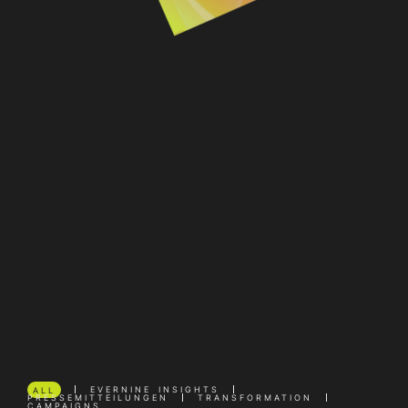
Wir
haben
Heißhunger
auf
neue
Themen.
Hier
präsentieren
wir
eine
Auswahl
an
Themen
rund
um
Connected
Marketing,
Data
oder
Employer
Branding.
Dabei
sind
viele
Contents
auch
mit
unseren
Services
vernetzt.
Einfach
reinlesen
&
eintauchen.
ALL
EVERNINE INSIGHTS
PRESSEMITTEILUNGEN
TRANSFORMATION
CAMPAIGNS